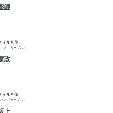
井薬師
トネス『カーブス』
立家政
トネス『カーブス』
野坂上