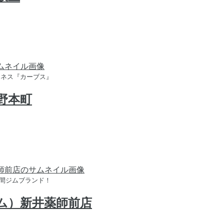
トネス『カーブス』
中野本町
時間ジムブランド！
ジム）新井薬師前店