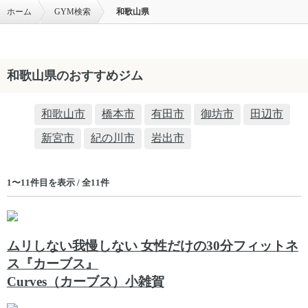
ホーム
GYM検索
和歌山県
和歌山県のおすすめジム
和歌山市
橋本市
有田市
御坊市
田辺市
新宮市
紀の川市
岩出市
1〜11件目を表示 / 全11件
ムリしない我慢しない 女性だけの30分フィットネ
ス『カーブス』
Curves（カーブス）小雑賀