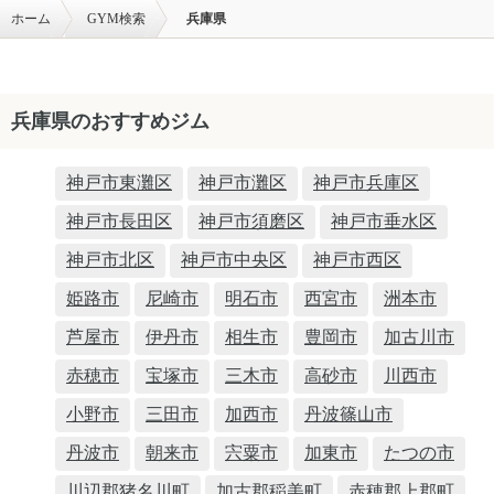
ホーム
GYM検索
兵庫県
兵庫県のおすすめジム
神戸市東灘区
神戸市灘区
神戸市兵庫区
神戸市長田区
神戸市須磨区
神戸市垂水区
神戸市北区
神戸市中央区
神戸市西区
姫路市
尼崎市
明石市
西宮市
洲本市
芦屋市
伊丹市
相生市
豊岡市
加古川市
赤穂市
宝塚市
三木市
高砂市
川西市
小野市
三田市
加西市
丹波篠山市
丹波市
朝来市
宍粟市
加東市
たつの市
川辺郡猪名川町
加古郡稲美町
赤穂郡上郡町