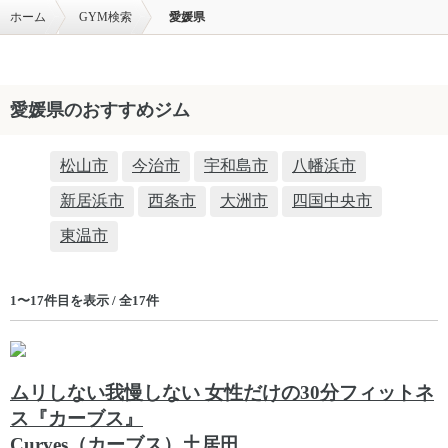
ホーム
GYM検索
愛媛県
愛媛県のおすすめジム
松山市
今治市
宇和島市
八幡浜市
新居浜市
西条市
大洲市
四国中央市
東温市
1〜17件目を表示 / 全17件
ムリしない我慢しない 女性だけの30分フィットネ
ス『カーブス』
Curves（カーブス）土居田