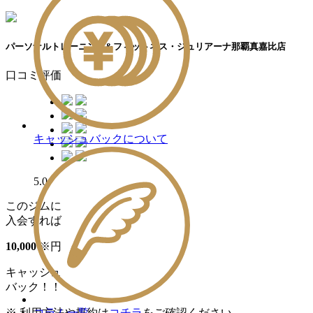
パーソナルトレーニング&フィットネス・ジュリアーナ那覇真嘉比店
口コミ評価
キャッシュバックについて
5.0
このジムに
入会すれば
10
,
000
※
円
キャッシュ
バック！！
コラム一覧
※ 利用方法や規約は
コチラ
をご確認ください