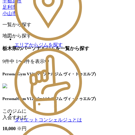
宇都宮市
足利市
小山市
一覧から探す
地図から探す
エリアからジムを探す
栃木県のパーソナルジムを一覧から探す
9
件中 1〜9件を表示中
PersonalGym V12(パーソナルジム ヴィ・トゥエルブ)
PersonalGym V12(パーソナルジム ヴィ・トゥエルブ)
このジムに
入会すれば
ダイエットコンシェルジュとは
10
,
000
※
円