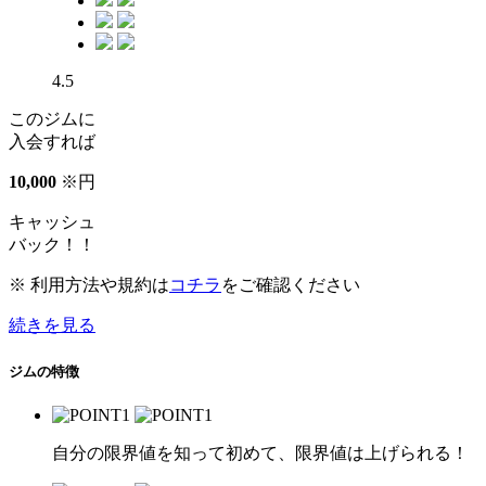
4.5
このジムに
入会すれば
10
,
000
※
円
キャッシュ
バック！！
※ 利用方法や規約は
コチラ
をご確認ください
続きを見る
ジムの特徴
自分の限界値を知って初めて、限界値は上げられる！