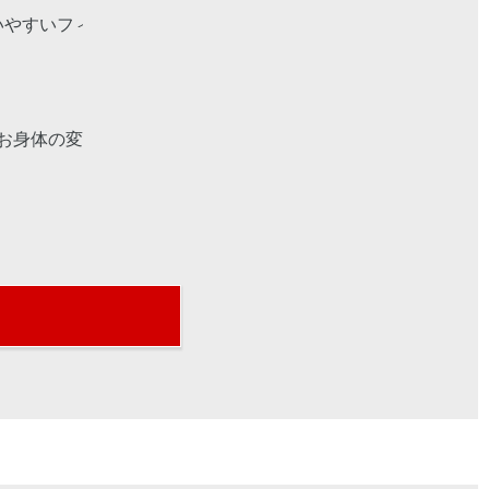
やすいフィットネスです。全国に約2,000店舗
お身体の変化を一緒に確認して目標にむけて寄