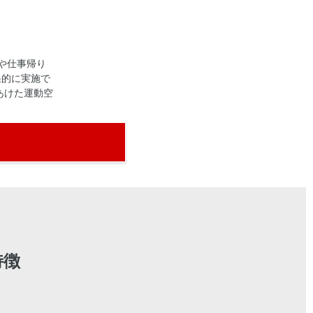
や仕事帰り
果的に実施で
あけた運動空
特徴