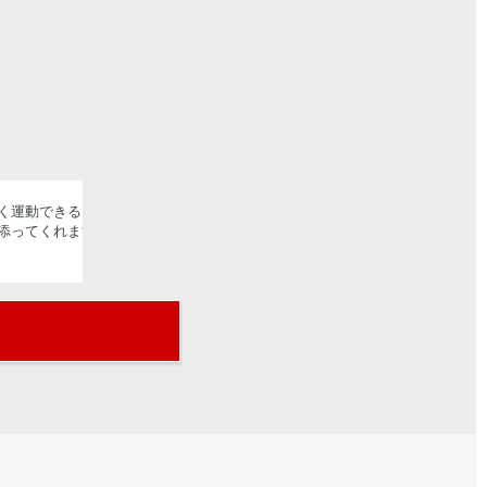
運動できる「レッスン」の良い所を30分に1つにな
添ってくれます。月会費も低価格なのでとても通いや