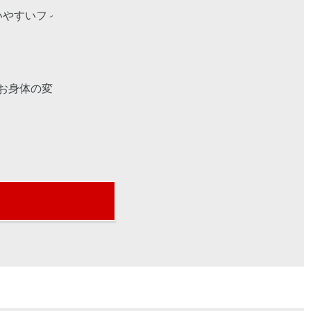
やすいフィットネスです。全国に約2,000店舗
お身体の変化を一緒に確認して目標にむけて寄