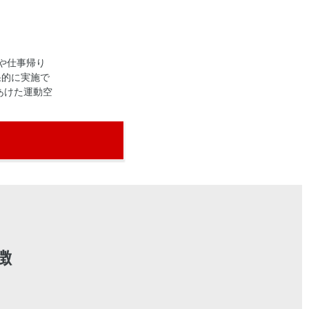
や仕事帰り
果的に実施で
あけた運動空
徴