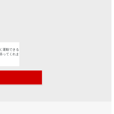
運動できる「レッスン」の良い所を30分に1つにな
添ってくれます。月会費も低価格なのでとても通いや