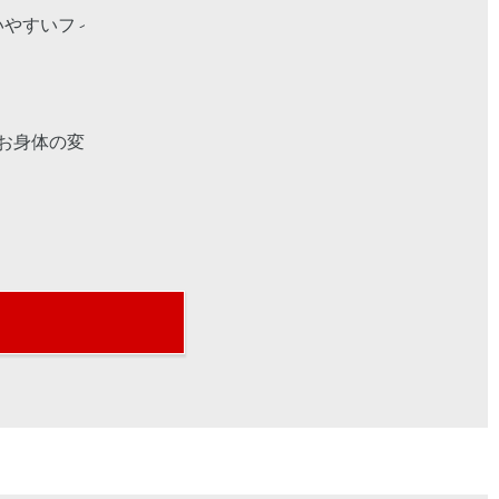
やすいフィットネスです。全国に約2,000店舗
お身体の変化を一緒に確認して目標にむけて寄