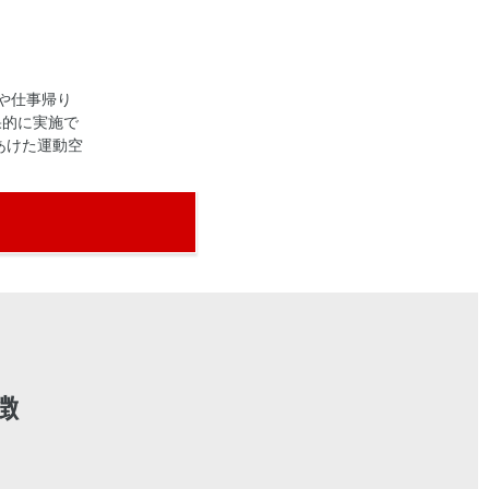
や仕事帰り
果的に実施で
あけた運動空
徴