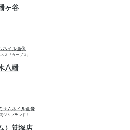
谷幡ヶ谷
トネス『カーブス』
々木八幡
時間ジムブランド！
ジム）笹塚店