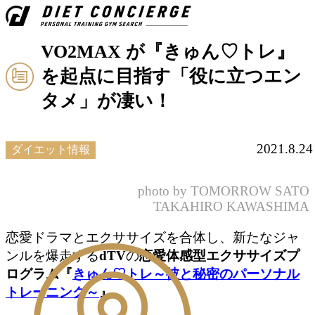
VO2MAX が『きゅん♡トレ』
を起点に目指す「役に立つエン
タメ」が凄い！
2021.8.24
ダイエット情報
photo by TOMORROW SATO
TAKAHIRO KAWASHIMA
恋愛ドラマとエクササイズを合体し、新たなジャ
ンルを爆走する
dTV
の
恋愛体感型エクササイズプ
ログラム
『
きゅん♡トレ～彼と秘密のパーソナル
トレーニング～
』
。