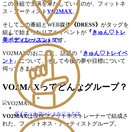
この番組で主演を果たしているのが、フィットネ
ス・アーティスト
VO2MAX
。
そしてこの番組とWEB媒体
《DRESS》
がタッグを
組んで始まったリアルイベントが
『
きゅん♡トレ
美ボディレッスン
』
です。
エリアからジムを探す
VO2MAXのお二人に、話題の『
きゅん♡トレイベ
ント
』について、そして今後の夢や目標について
伺ってきました！
VO2MAXってどんなグループ？
ダイエットコンシェルジュとは
VO2MAX
は現役フィットネストレーナーで結成さ
れた、フィットネス・アーティストグループ。