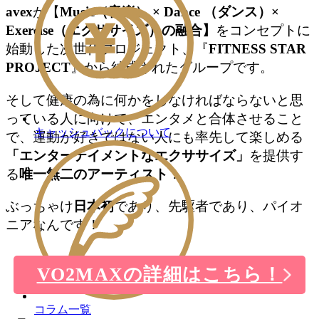
avex
が【
Music（音楽） × Dance （ダンス）×
Exercise（エクササイズ）の融合】
をコンセプトに
始動した次世代プロジェクト、『
FITNESS STAR
PROJECT
』から結成されたグループです。
そして健康の為に何かをしなければならないと思
っている人に向けて、エンタメと合体させること
キャッシュバックについて
で、運動が好きではない人にも率先して楽しめる
「エンターテイメントなエクササイズ」
を提供す
る
唯一無二のアーティスト
！
ぶっちゃけ
日本初
であり、先駆者であり、パイオ
ニアなんです！
VO2MAXの詳細はこちら！
コラム一覧