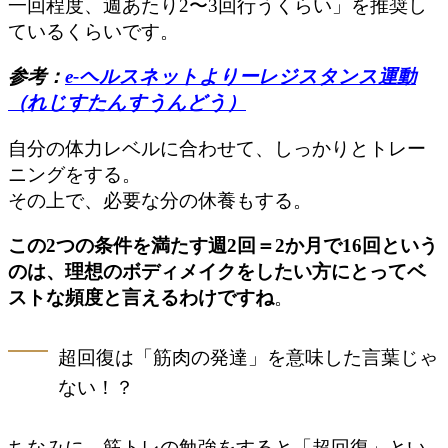
一回程度、週あたり2〜3回行うくらい」を推奨し
ているくらいです。
参考：
e-ヘルスネットよりーレジスタンス運動
（れじすたんすうんどう）
自分の体力レベルに合わせて、しっかりとトレー
ニングをする。
その上で、必要な分の休養もする。
この2つの条件を満たす週2回＝2か月で16回という
のは、理想のボディメイクをしたい方にとってベ
ストな頻度と言えるわけですね
。
超回復は「筋肉の発達」を意味した言葉じゃ
ない！？
ちなみに、筋トレの勉強をすると「超回復」とい