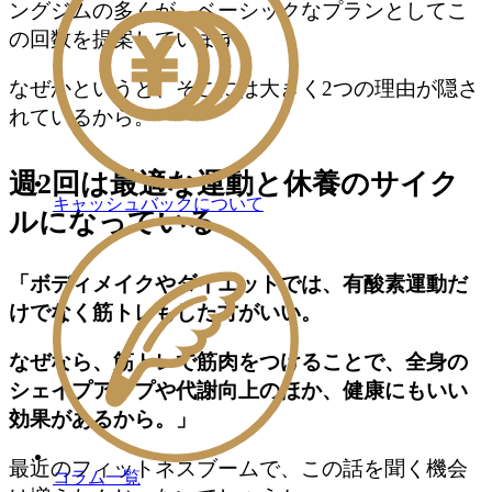
ングジムの多くが、ベーシックなプランとしてこ
の回数を提案しています。
なぜかというと、そこには大きく2つの理由が隠さ
れているから。
週2回は最適な運動と休養のサイク
キャッシュバックについて
ルになっている
「ボディメイクやダイエットでは、有酸素運動だ
けでなく筋トレもした方がいい。
なぜなら、筋トレで筋肉をつけることで、全身の
シェイプアップや代謝向上のほか、健康にもいい
効果があるから。」
最近のフィットネスブームで、この話を聞く機会
コラム一覧