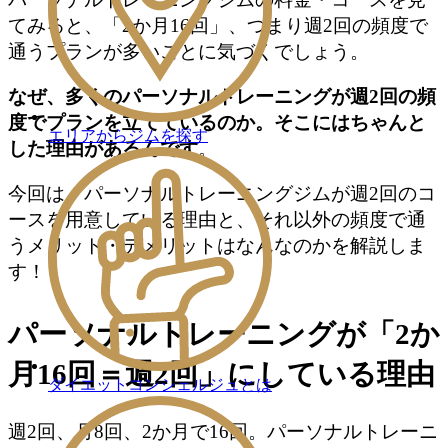
てみると、「2か月16回」、つまり週2回の頻度で
通うプランが多いことに気づくでしょう。
なぜ、多くのパーソナルトレーニングが週2回の頻
度でプランを立てているのか。そこにはちゃんと
エリアからジムを探す
した理由があるんです
。
今回は、パーソナルトレーニングジムが週2回のコ
ースを用意している理由と、それ以外の頻度で通
うメリット・デメリットはなんなのかを解説しま
す！
パーソナルトレーニングが「2か
月16回＝週2回」にしている理由
ダイエットコンシェルジュとは
週2回、月8回、2か月で16回。パーソナルトレーニ