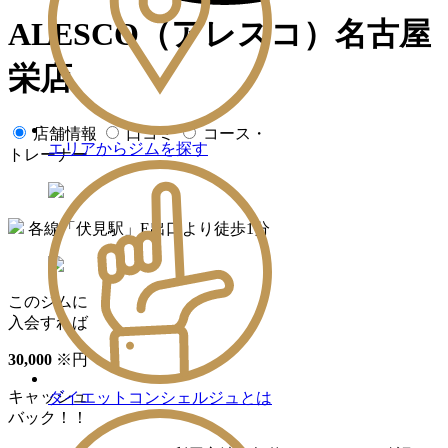
ALESCO（アレスコ）名古屋
栄店
店舗情報
口コミ
コース・
エリアからジムを探す
トレーナー
各線「伏見駅」E出口より徒歩1分
このジムに
入会すれば
30
,
000
※
円
キャッシュ
ダイエットコンシェルジュとは
バック！！