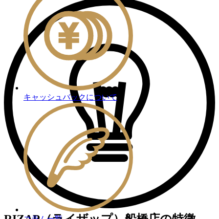
キャッシュバックについて
RIZAP（ライザップ）船橋店の特徴
コラム一覧