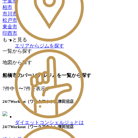
千葉市
柏市
市川市
松戸市
東金市
印西市
もっと見る
エリアからジムを探す
一覧から探す
地図から探す
船橋市のパーソナルジムを一覧から探す
7
件中 1〜7件を表示中
24/7Workout（ワークアウト）津田沼店
ダイエットコンシェルジュとは
24/7Workout（ワークアウト）津田沼店