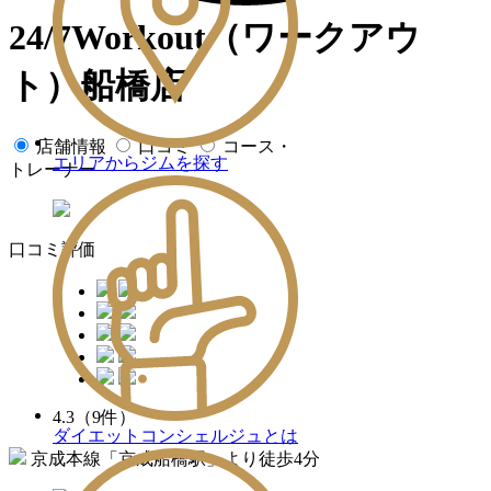
24/7Workout（ワークアウ
ト）船橋店
店舗情報
口コミ
コース・
エリアからジムを探す
トレーナー
口コミ評価
4.3
（9件）
ダイエットコンシェルジュとは
京成本線「京成船橋駅」より徒歩4分