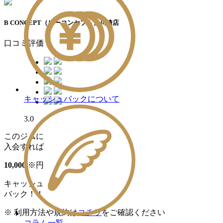
B CONCEPT（ビーコンセプト）川崎店
口コミ評価
キャッシュバックについて
3.0
このジムに
入会すれば
10
,
000
※
円
キャッシュ
バック！！
※ 利用方法や規約は
コチラ
をご確認ください
コラム一覧