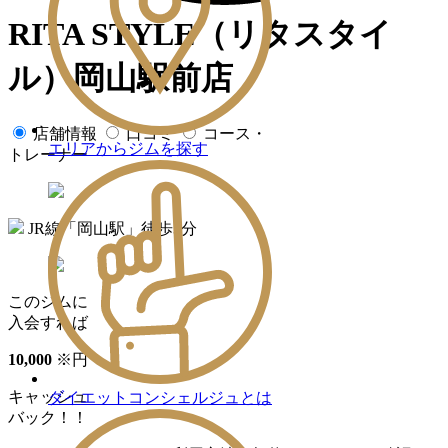
RITA STYLE（リタスタイ
ル）岡山駅前店
店舗情報
口コミ
コース・
エリアからジムを探す
トレーナー
JR線「岡山駅」徒歩3分
このジムに
入会すれば
10
,
000
※
円
キャッシュ
ダイエットコンシェルジュとは
バック！！