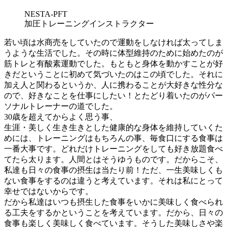
NESTA-PFT
加圧トレーニングインストラクター
若い頃は水商売をしていたので運動をしなければ太ってしま
うような生活でした。その時に体型維持のために始めたのが
筋トレと有酸素運動でした。もともと身体を動かすことが好
きだということに初めて気づいたのはこの頃でした。それに
加え人と関わるというか、人に携わることが大好きな性分な
ので、好きなことを仕事にしたい！とたどり着いたのがパー
ソナルトレーナーの道でした。
30歳を超えてからよく思う事、
生涯・美しく生き生きとした健康的な身体を維持していくた
めには、トレーニングはもちろんの事、毎食口にする食事は
一番大事です。どれだけトレーニングをしても好き放題食べ
てたら太ります。人間とはそうゆうものです。だからこそ、
私達も日々の食事の摂生は当たり前！ただ、一生美味しくも
ない食事をするのは違うと考えています。それは私にとって
幸せではないからです。
だから私達はいつも摂生した食事をいかに美味しく食べられ
る工夫をするかということを考えています。だから、日々の
食事も楽しく美味しく食べています。そうした美味しさや楽