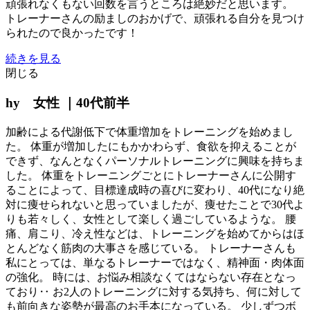
頑張れなくもない回数を言うところは絶妙だと思います。
トレーナーさんの励ましのおかげで、頑張れる自分を見つけ
られたので良かったです！
続きを見る
閉じる
hy 女性 ｜40代前半
加齢による代謝低下で体重増加をトレーニングを始めまし
た。 体重が増加したにもかかわらず、食欲を抑えることが
できず、なんとなくパーソナルトレーニングに興味を持ちま
した。 体重をトレーニングごとにトレーナーさんに公開す
ることによって、目標達成時の喜びに変わり、40代になり絶
対に痩せられないと思っていましたが、痩せたことで30代よ
りも若々しく、女性として楽しく過ごしているような。 腰
痛、肩こり、冷え性などは、トレーニングを始めてからはほ
とんどなく筋肉の大事さを感じている。 トレーナーさんも
私にとっては、単なるトレーナーではなく、精神面・肉体面
の強化。 時には、お悩み相談なくてはならない存在となっ
ており‥ お2人のトレーニングに対する気持ち、何に対して
も前向きな姿勢が最高のお手本になっている。 少しずつボ