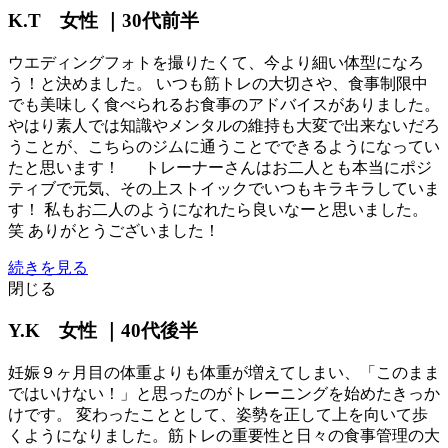
K.T 女性 ｜30代前半
ウエディングフォトを撮りたくて、今より細い体型になろ
う！と決めました。 いつも筋トレの大切さや、食事制限中
でも美味しく食べられるお食事のアドバイスがありました。
やはり素人では知識やメンタルの維持も大変で出来ないだろ
うことが、こちらのジムに通うことでできるようになってい
たと思います！ トレーナーさんはお二人とも本当にポジ
ティブで元気、その上ストイックでいつもキラキラしていま
す！ 私もお二人のようになれたら良いなーと思いました。
笑 ありがとうございました！
続きを見る
閉じる
Y.K 女性 ｜40代後半
妊娠９ヶ月目の体重よりも体重が増えてしまい、「このまま
ではいけない！」と思ったのがトレーニングを始めたきっか
けです。 変わったこととして、姿勢を正して上を向いて歩
くようになりました。筋トレの重要性と日々の食事管理の大