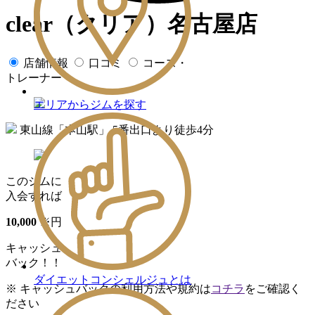
clear（クリア）名古屋店
店舗情報
口コミ
コース・
トレーナー
エリアからジムを探す
東山線「本山駅」 5番出口より徒歩4分
このジムに
入会すれば
10
,
000
※
円
キャッシュ
バック！！
ダイエットコンシェルジュとは
※ キャッシュバックの利用方法や規約は
コチラ
をご確認く
ださい