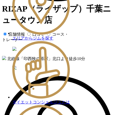
RIZAP（ライザップ）千葉ニ
ュータウン店
店舗情報
口コミ
コース・
エリアからジムを探す
トレーナー
北総線「印西牧の原駅」北口より徒歩10分
ダイエットコンシェルジュとは