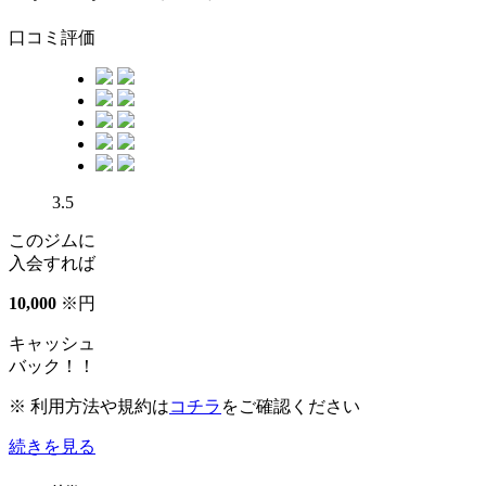
口コミ評価
3.5
このジムに
入会すれば
10
,
000
※
円
キャッシュ
バック！！
※ 利用方法や規約は
コチラ
をご確認ください
続きを見る