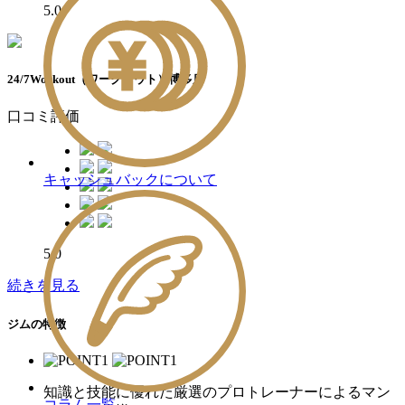
5.0
24/7Workout（ワークアウト）博多店
口コミ評価
キャッシュバックについて
5.0
続きを見る
ジムの特徴
知識と技能に優れた厳選のプロトレーナーによるマン
コラム一覧