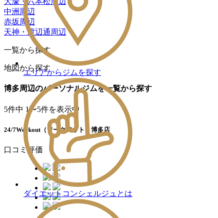
大濠・六本松周辺
中洲周辺
赤坂周辺
天神・渡辺通周辺
一覧から探す
地図から探す
エリアからジムを探す
博多周辺のパーソナルジムを一覧から探す
5
件中 1〜5件を表示中
24/7Workout（ワークアウト）博多店
口コミ評価
ダイエットコンシェルジュとは