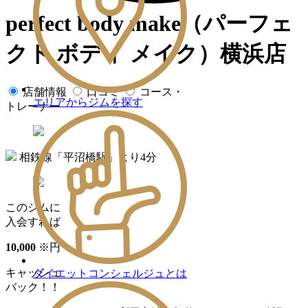
perfect body make（パーフェ
クト ボディ メイク）横浜店
店舗情報
口コミ
コース・
エリアからジムを探す
トレーナー
相鉄線「平沼橋駅」より4分
このジムに
入会すれば
10
,
000
※
円
キャッシュ
ダイエットコンシェルジュとは
バック！！