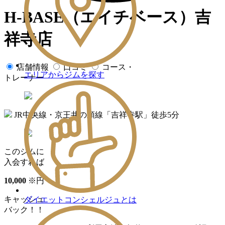
H-BASE（エイチベース）吉
祥寺店
店舗情報
口コミ
コース・
エリアからジムを探す
トレーナー
JR中央線・京王井の頭線「吉祥寺駅」徒歩5分
このジムに
入会すれば
10
,
000
※
円
キャッシュ
ダイエットコンシェルジュとは
バック！！