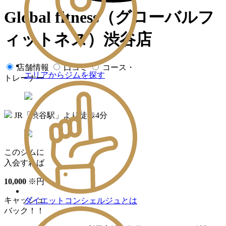
Global fitness（グローバルフ
ィットネス）渋谷店
店舗情報
口コミ
コース・
エリアからジムを探す
トレーナー
JR「渋谷駅」より徒歩4分
このジムに
入会すれば
10
,
000
※
円
キャッシュ
ダイエットコンシェルジュとは
バック！！